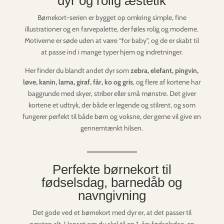
dyr og rolig æstetik
Børnekort-serien er bygget op omkring simple, fine
illustrationer og en farvepalette, der føles rolig og moderne.
Motiverne er søde uden at være “for baby”, og de er skabt til
at passe ind i mange typer hjem og indretninger.
Her finder du blandt andet dyr som
zebra, elefant, pingvin,
løve, kanin, lama, giraf, får, ko og gris
, og flere af kortene har
baggrunde med skyer, striber eller små mønstre. Det giver
kortene et udtryk, der både er legende og stilrent, og som
fungerer perfekt til både børn og voksne, der gerne vil give en
gennemtænkt hilsen.
Perfekte børnekort til
fødselsdag, barnedåb og
navngivning
Det gode ved et børnekort med dyr er, at det passer til
næsten alt. Uanset om du skal til en 1-års fødselsdag, en