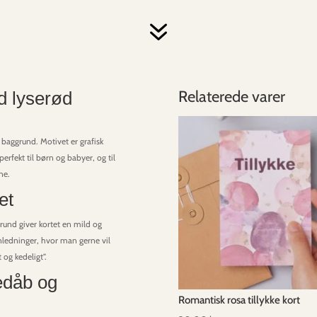
7
Relaterede varer
d lyserød
baggrund. Motivet er grafisk
rfekt til børn og babyer, og til
ne.
et
und giver kortet en mild og
nledninger, hvor man gerne vil
 og kedeligt”.
nedåb og
Romantisk rosa tillykke kort