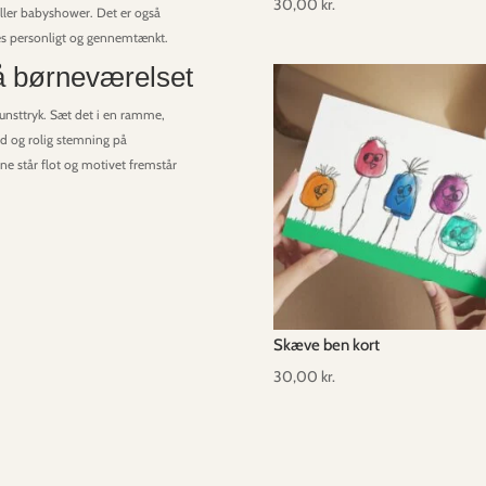
30,00
kr.
eller babyshower. Det er også
øles personligt og gennemtænkt.
på børneværelset
unsttryk. Sæt det i en ramme,
ød og rolig stemning på
rne står flot og motivet fremstår
Skæve ben kort
30,00
kr.