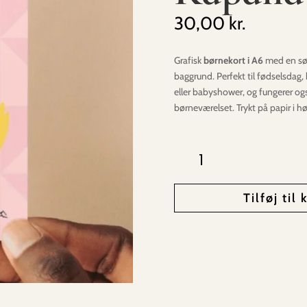
30,00
kr.
Grafisk
børnekort i A6
med en sø
baggrund. Perfekt til fødselsdag
eller babyshower, og fungerer også
børneværelset. Trykt på papir i høj
Rapand
antal
Tilføj til 