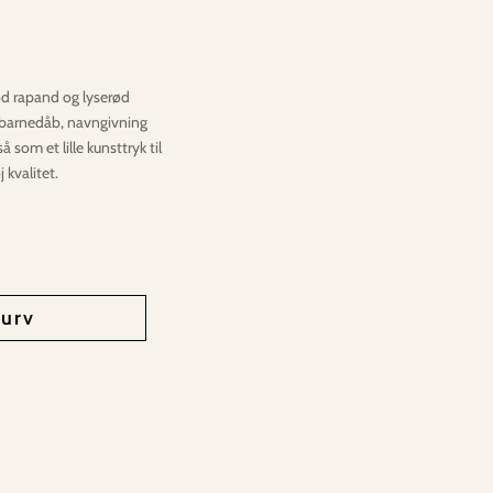
d rapand og lyserød
, barnedåb, navngivning
 som et lille kunsttryk til
 kvalitet.
kurv