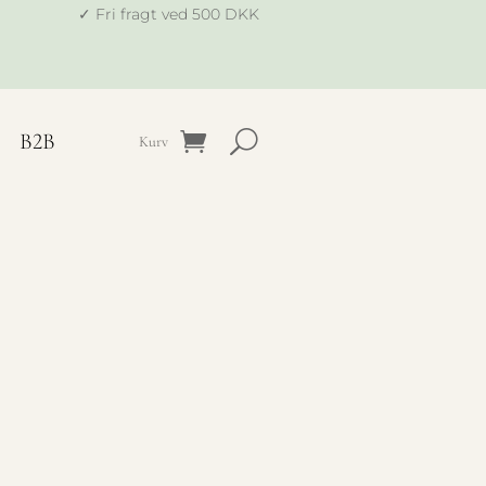
✓ Fri fragt ved 500 DKK
B2B
Kurv