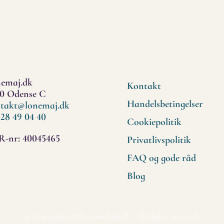
emaj.dk
Kontakt
0 Odense C
Handelsbetingelser
takt@lonemaj.dk
 28 49 04 40
Cookiepolitik
-nr: 40045465
Privatlivspolitik
FAQ og gode råd
Blog
© Copyright 2026 Lone Maj.dk - All rights reserved.