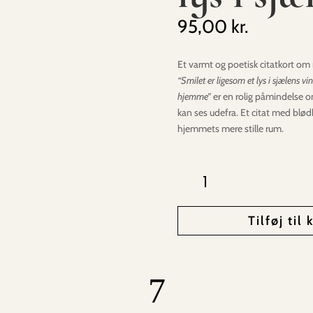
95,00
kr.
Et varmt og poetisk citatkort o
“Smilet er ligesom et lys i sjælens vin
hjemme”
er en rolig påmindelse o
kan ses udefra. Et citat med blød
hjemmets mere stille rum.
Smilet
er
ligesom
et
Tilføj til 
lys
i
sjælens
vindue
7
…
antal