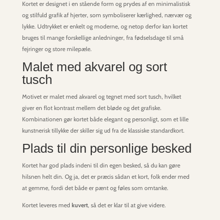
Kortet er designet i en stående form og prydes af en minimalistisk
og stilfuld grafik af hjerter, som symboliserer kærlighed, nærvær og
lykke. Udtrykket er enkelt og moderne, og netop derfor kan kortet
bruges til mange forskellige anledninger, fra fødselsdage til små
fejringer og store milepæle.
Malet med akvarel og sort
tusch
Motivet er malet med akvarel og tegnet med sort tusch, hvilket
giver en flot kontrast mellem det bløde og det grafiske.
Kombinationen gør kortet både elegant og personligt, som et lille
kunstnerisk tillykke der skiller sig ud fra de klassiske standardkort.
Plads til din personlige besked
Kortet har god plads indeni til din egen besked, så du kan gøre
hilsnen helt din. Og ja, det er præcis sådan et kort, folk ender med
at gemme, fordi det både er pænt og føles som omtanke.
Kortet leveres med
kuvert
, så det er klar til at give videre.