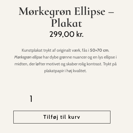
Mørkegrøn Ellipse –
Plakat
299,00
kr.
Kunstplakat trykt af originalt værk, fås i
50×70 cm
.
Mørkegrøn ellipse
har dybe grønne nuancer og en lys ellipse i
midten, der løfter motivet og skaber rolig kontrast. Trykt på
plakatpapir i høj kvalitet.
Mørkegrøn
Ellipse
-
Plakat
Tilføj til kurv
antal